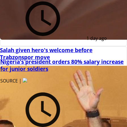
1 day ago
Salah given hero's welcome before
Trabzonspor move
Nigeria's president orders 80% salary increase
for junior soldiers
SOURCE |