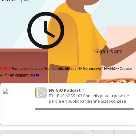
16 hours ago
PUB |
Pour accroître votre Productivité, utilisez l'IA Générative " NViNiO • Creator
AI™ " en cliquant :
ici ❤️
Our WeatherNext 2 AI model demonstrated a
massive leap forward in predicting cyclones.