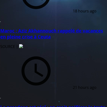
18 hours ago
Maroc : Aziz Akhannouch rappelé de vacances
en pleine crise à Ceuta
SOURCE |
21 hours ago