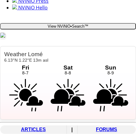
NViNiO Press
NViNiO Hello
View NViNiO•Search™
ARTICLES
|
FORUMS