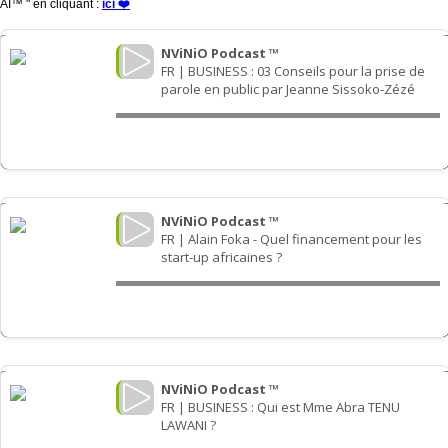
AI™ " en cliquant :
ici ❤️