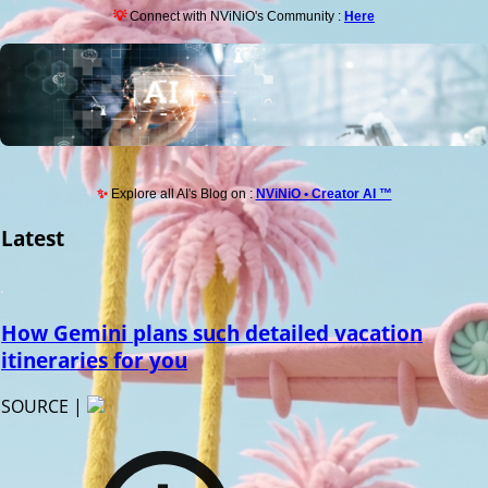
💡
Connect with NViNiO's Community :
Here
✨
Explore all AI's Blog on :
NViNiO • Creator AI ™
Latest
How Gemini plans such detailed vacation
itineraries for you
SOURCE |