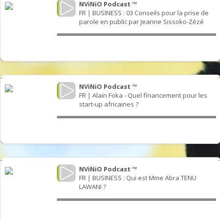
Outrage as Ugandan football captain beaten to
death in street gang attack