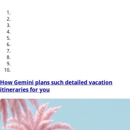
How Gemini plans such detailed vacation
itineraries for you