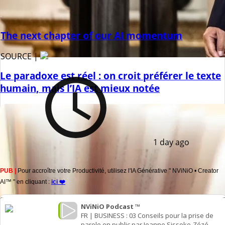
The next chapter of our AI momentum
SOURCE |
Le paradoxe est réel : on croit préférer le texte
humain, mais l’IA est mieux notée
1 day ago
PUB |
Pour accroître votre Productivité, utilisez l'IA Générative " NViNiO • Creator
AI™ " en cliquant :
ici ❤️