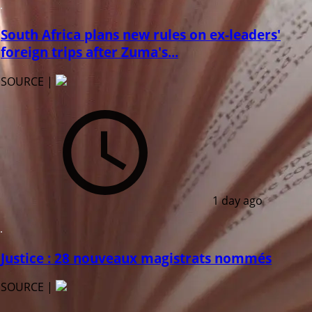
South Africa plans new rules on ex-leaders'
foreign trips after Zuma's...
SOURCE |
1 day ago
Justice : 28 nouveaux magistrats nommés
SOURCE |