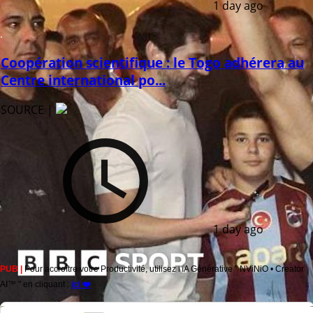
1 day ago
Coopération scientifique : le Togo adhérera au
Centre international po...
SOURCE |
1 day ago
PUB |
Pour accroître votre Productivité, utilisez l'IA Générative " NViNiO • Creator
AI™ " en cliquant :
ici ❤️