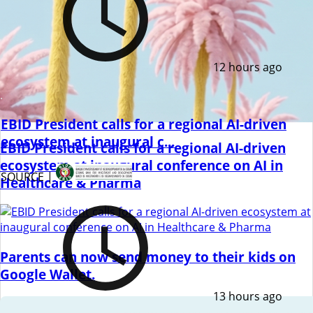
12 hours ago
EBID President calls for a regional AI-driven
ecosystem at inaugural c...
EBID President calls for a regional AI-driven
ecosystem at inaugural conference on AI in
SOURCE |
Healthcare & Pharma
Parents can now send money to their kids on
Google Wallet.
13 hours ago