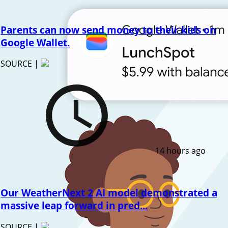
Parents can now send money to their kids on
Google Wallet.
SOURCE |
14 hours ago
Our WeatherNext 2 AI model demonstrated a
massive leap forward in pred...
SOURCE |