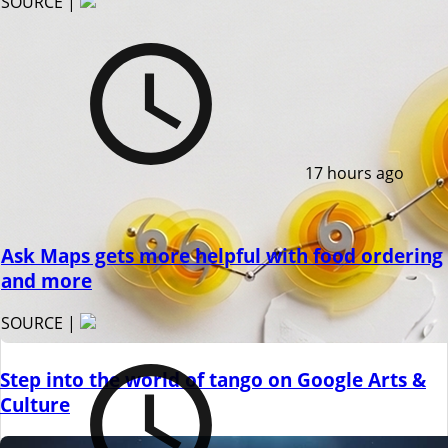
SOURCE |
17 hours ago
Ask Maps gets more helpful with food ordering
and more
SOURCE |
Step into the world of tango on Google Arts &
Culture