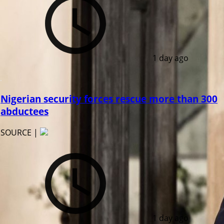
1 day ago
Nigerian security forces rescue more than 300
abductees
SOURCE |
1 day ago