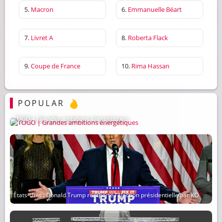
5.
Macron
6.
Emmanuelle Béart
7.
Livret A
8.
Roberta Flack
9.
Coupe de France
10.
Rima Hassan
POPULAR
TOGO | Grandes ambitions énergétiques
États-Unis : Donald Trump remporte l’élection présidentielle par KO