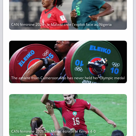
CAN féminine 2026 : le Malawi crée l’exploit face au Nigeria
The athlete from Cameroon who has never held her Olympic medal
CAN féminine 2026 : le Maroc écrase le Kenya 4-0