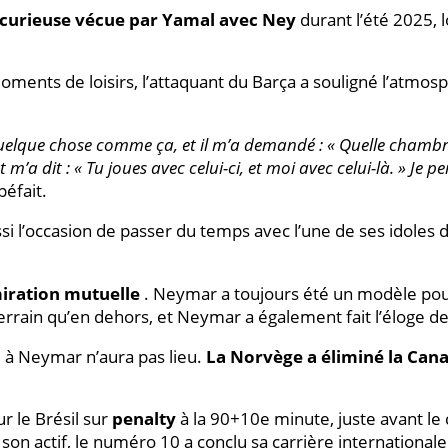
curieuse vécue par Yamal avec Ney
durant l’été 2025, 
ments de loisirs, l’attaquant du Barça a souligné l’atmos
quelque chose comme ça, et il m’a demandé : « Quelle chambre
 m’a dit : « Tu joues avec celui-ci, et moi avec celui-là. » Je p
péfait.
si l’occasion de passer du temps avec l’une de ses idoles d
iration mutuelle
. Neymar a toujours été un modèle pour
 terrain qu’en dehors, et Neymar a également fait l’éloge d
à Neymar n’aura pas lieu.
La Norvège a éliminé la Cana
ur le Brésil sur
penalty
à la 90+10e minute, juste avant le co
 son actif, le numéro 10 a conclu sa carrière internationa