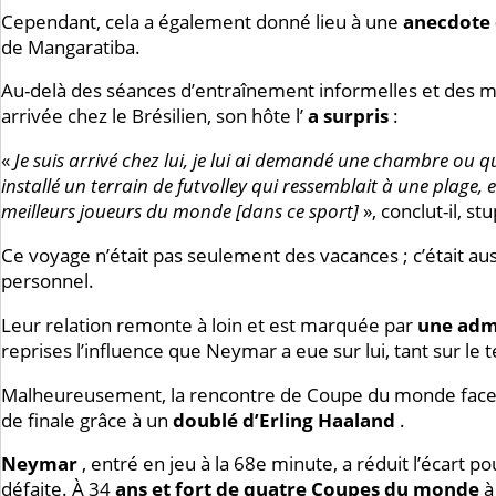
Cependant, cela a également donné lieu à une
anecdote 
de Mangaratiba.
Au-delà des séances d’entraînement informelles et des mo
arrivée chez le Brésilien, son hôte l’
a surpris
:
«
Je suis arrivé chez lui, je lui ai demandé une chambre ou 
installé un terrain de futvolley qui ressemblait à une plage, et
meilleurs joueurs du monde [dans ce sport]
», conclut-il, stu
Ce voyage n’était pas seulement des vacances ; c’était aus
personnel.
Leur relation remonte à loin et est marquée par
une adm
reprises l’influence que Neymar a eue sur lui, tant sur le
Malheureusement, la rencontre de Coupe du monde face 
de finale grâce à un
doublé d’Erling Haaland
.
Neymar
, entré en jeu à la 68e minute, a réduit l’écart po
défaite. À 34
ans et fort de quatre Coupes du monde
à