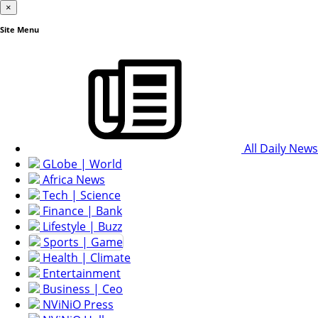
×
Site Menu
All Daily News
GLobe | World
Africa News
Tech | Science
Finance | Bank
Lifestyle | Buzz
Sports | Game
Health | Climate
Entertainment
Business | Ceo
NViNiO Press