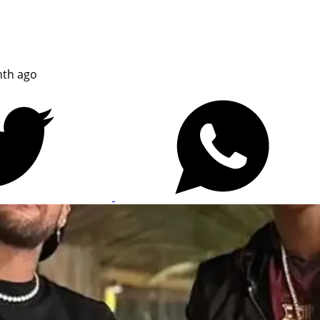
th ago