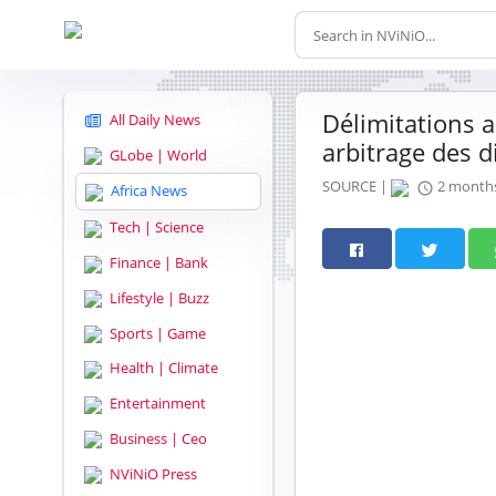
Délimitations 
All Daily News
arbitrage des d
GLobe | World
SOURCE |
2 month
Africa News
Tech | Science
Finance | Bank
Lifestyle | Buzz
Sports | Game
Health | Climate
Entertainment
Business | Ceo
NViNiO Press