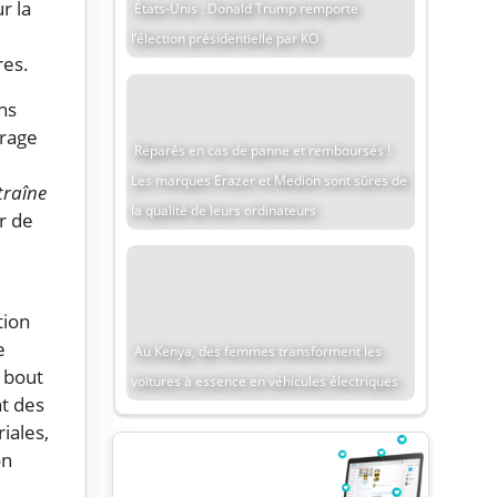
r la
États-Unis : Donald Trump remporte
l’élection présidentielle par KO
res.
ns
trage
Réparés en cas de panne et remboursés !
Les marques Erazer et Medion sont sûres de
traîne
la qualité de leurs ordinateurs
ur de
tion
e
Au Kenya, des femmes transforment les
 bout
voitures à essence en véhicules électriques
t des
riales,
on