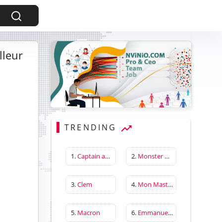
lleur
TRENDING
1.
Captain america first avenger
2.
Monster Hunter Wilds
3.
Clem
4.
Mon Master
5.
Macron
6.
Emmanuelle Béart