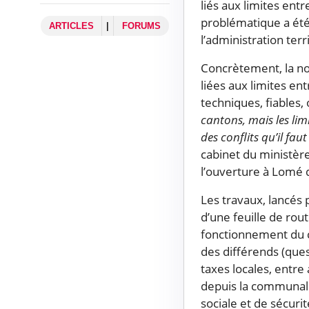
liés aux limites ent
problématique a été 
ARTICLES
|
FORUMS
l’administration ter
Concrètement, la no
liées aux limites en
techniques, fiables,
cantons, mais les lim
des conflits qu’il fau
cabinet du ministèr
l’ouverture à Lomé d
Les travaux, lancés 
d’une feuille de rou
fonctionnement du c
des différends (que
taxes locales, entre a
depuis la communalis
sociale et de sécurit