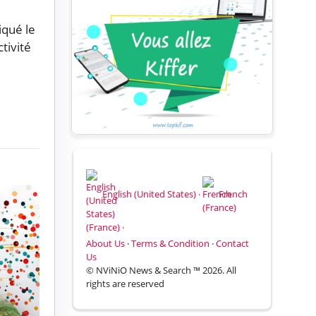
diqué le
tivité
English (United States) ·
French
(France) ·
About Us
·
Terms & Condition
·
Contact
Us
© NViNiO News & Search ™ 2026. All
rights are reserved