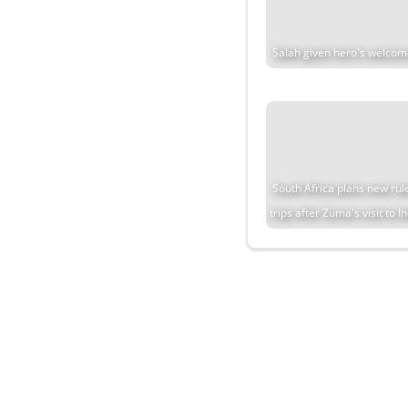
Salah given hero's welco
South Africa plans new rul
trips after Zuma's visit to I
© 