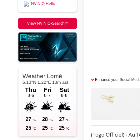
NViNiO Hello
View NViNiO•Search™
✨
Enhance your Social Medi
(Togo Officiel)
- Au T