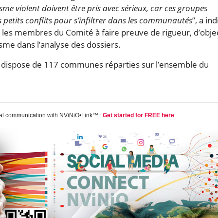
isme violent doivent être pris avec sérieux, car ces groupes
s petits conflits pour s’infiltrer dans les communautés
”, a in
té les membres du Comité à faire preuve de rigueur, d’objec
isme dans l’analyse des dossiers.
o dispose de 117 communes réparties sur l’ensemble du
tal communication with NViNiO•Link™ :
Get started for FREE here