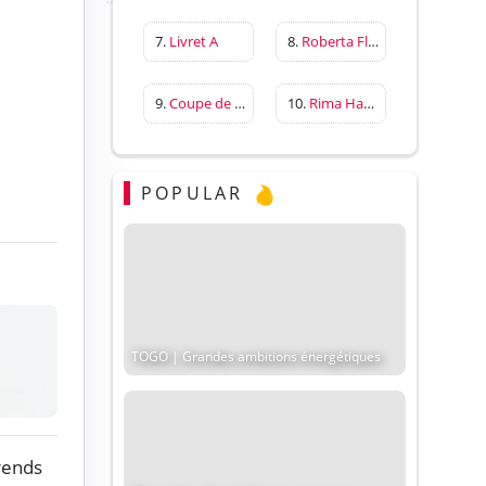
7.
Livret A
8.
Roberta Flack
9.
Coupe de France
10.
Rima Hassan
POPULAR
TOGO | Grandes ambitions énergétiques
rends