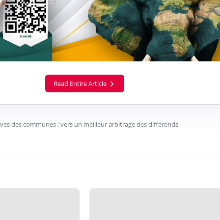
Read Entire Article
ives des communes : vers un meilleur arbitrage des différends