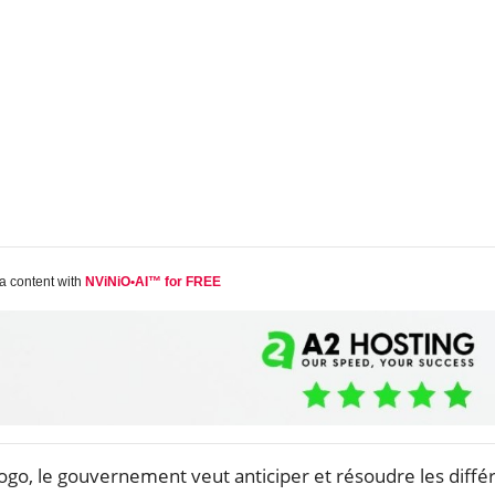
a content with
NViNiO•AI™ for FREE
ogo, le gouvernement veut anticiper et résoudre les diffé