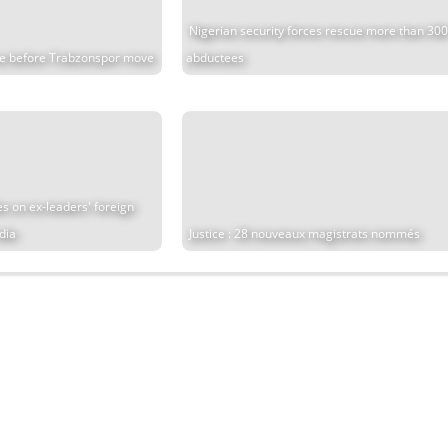
Nigerian security forces rescue more than 300
me before Trabzonspor move
abductees
es on ex-leaders' foreign
ndia
Justice : 28 nouveaux magistrats nommés
2026 |
Actualités Africaines & Tech | Moteur de recherche.
NViNiO GR