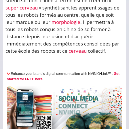
science-fiction. L'idée à terme est de créer un «
super cerveau
» synthétisant les apprentissages de
tous les robots formés au centre, quelle que soit
leur marque ou leur
morphologie
. Il permettra à
tous les robots conçus en Chine de se former à
distance depuis leur usine et d'acquérir
immédiatement des compétences consolidées par
cette école des robots et ce
cerveau
collectif.
✨
Enhance your brand's digital communication with NViNiO•Link™ :
Get
started for FREE here