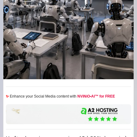
✨
Enhance your Social Media content with
NViNiO•AI™ for FREE