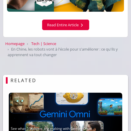
Read Entire Article
Homepage
Tech | Science
En Chine, les robots vont à l'école pour s'améliorer : ce qu'ils y
apprennent va tout changer
RELATED
See what 5 builders are making with Gemini Omni