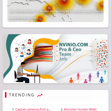
Our WeatherNext 2 AI model demonstrated a massive leap forward
in predicting cyclones.
TRENDING
1.
Captain america first avenger
2.
Monster Hunter Wilds