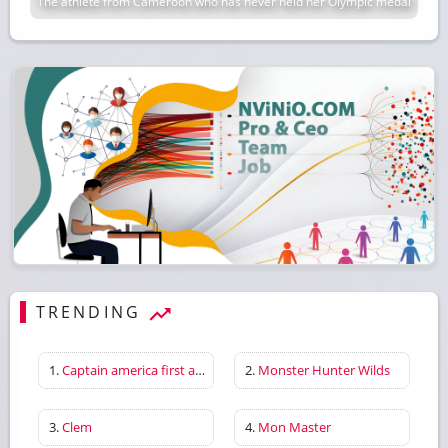
The athlete from Cameroon who has never held her Olympic medal
TRENDING
1.
Captain america first avenger
2.
Monster Hunter Wilds
3.
Clem
4.
Mon Master