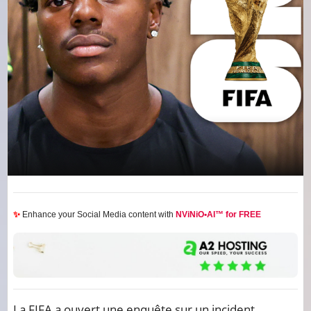
✨
Enhance your Social Media content with
NViNiO•AI™ for FREE
La FIFA a ouvert une enquête sur un incident