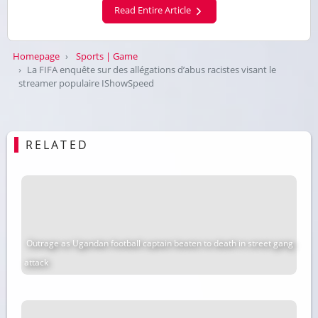
Read Entire Article
Homepage
Sports | Game
La FIFA enquête sur des allégations d’abus racistes visant le
streamer populaire IShowSpeed
RELATED
Outrage as Ugandan football captain beaten to death in street gang
attack