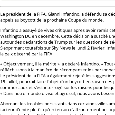
Le président de la FIFA, Gianni Infantino, a défendu sa dé
appels au boycott de la prochaine Coupe du monde.
Infantino a essuyé de vives critiques après avoir remis c
Washington DC en décembre. Cette décision a suscité une 
autour des déclarations de Trump sur les questions de sé
S’exprimant toutefois sur Sky News le lundi 2 février, In
la paix décerné par la FIFA.
« Objectivement, il le mérite », a déclaré Infantino. « To
réfléchissons à la manière de récompenser les personnes 
Le président de la FIFA a également rejeté les suggestio
19 juillet, pourrait faire l’objet d’un boycott en raison de
commerciaux et s’est interrogé sur les raisons pour lesque
« Dans notre monde divisé et agressif, nous avons besoin
Abordant les troubles persistants dans certaines villes améri
facteur d’unité plutôt qu’un terrain d’affrontement politiq