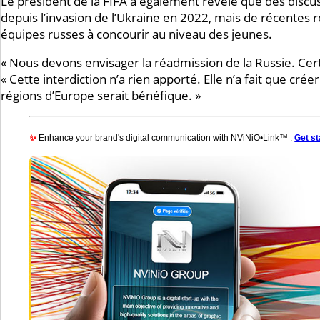
Le président de la FIFA a également révélé que des discus
depuis l’invasion de l’Ukraine en 2022, mais de récentes
équipes russes à concourir au niveau des jeunes.
« Nous devons envisager la réadmission de la Russie. Cert
« Cette interdiction n’a rien apporté. Elle n’a fait que cr
régions d’Europe serait bénéfique. »
✨
Enhance your brand's digital communication with NViNiO•Link™ :
Get st