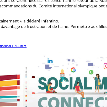
sions seraient nécessaires concernant le retour de la Russ
 recommandations du Comité international olympique ont en
ainement », a déclaré Infantino.
éer davantage de frustration et de haine. Permettre aux fill
arted for FREE here