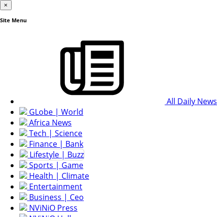
×
Site Menu
All Daily News
GLobe | World
Africa News
Tech | Science
Finance | Bank
Lifestyle | Buzz
Sports | Game
Health | Climate
Entertainment
Business | Ceo
NViNiO Press