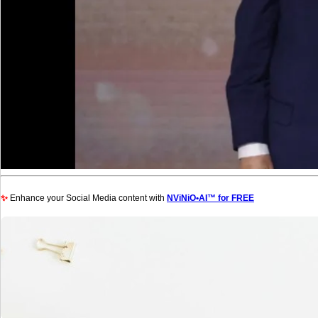
✨
Enhance your Social Media content with
NViNiO•AI™ for FREE