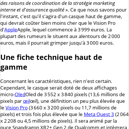
des raisons de coordination de la stratégie marketing
interne et d'assurance qualité
». Ce que nous savons pour
l'instant, c'est qu'il s'agira d'un casque haut de gamme,
qui devrait coûter bien moins cher que le Vision Pro
d'
Apple
Apple
, lequel commence à 3 999 euros. La
plupart des rumeurs le situent aux alentours de 2 000
euros, mais il pourrait grimper jusqu'à 3 000 euros.
Une fiche technique haut de
gamme
Concernant les caractéristiques, rien n'est certain.
Cependant, le casque serait doté de deux affichages
micro-
Oled
Oled
de 3 552 x 3 840 pixels (13,6 millions de
pixels par
œil
œil
), une définition un peu plus élevée que
le
Vision Pro
(3 660 x 3 200 pixels ou 11,7 millions de
pixels) et trois fois plus élevée que le
Meta Quest 3
(2 064
x 2 208 ou 4,5 millions de pixels). Il sera animé par la
puce Snapdragon XR2+ Gen 2 de Qualcomm et intègrera