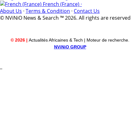
French (France) ·
About Us
·
Terms & Condition
·
Contact Us
© NViNiO News & Search ™ 2026. All rights are reserved
© 2026 |
Actualités Africaines & Tech | Moteur de recherche.
NViNiO GROUP
_