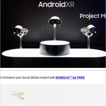
✨
Enhance your Social Media content with
NViNiO•AI™ for FREE