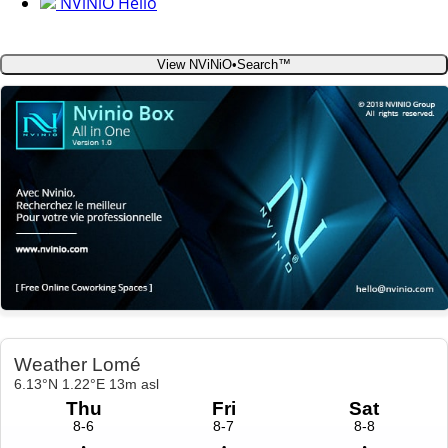
NViNiO Hello
View NViNiO•Search™