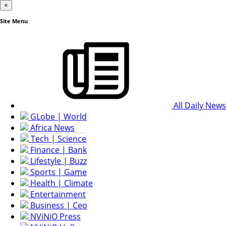
×
Site Menu
All Daily News
GLobe | World
Africa News
Tech | Science
Finance | Bank
Lifestyle | Buzz
Sports | Game
Health | Climate
Entertainment
Business | Ceo
NViNiO Press