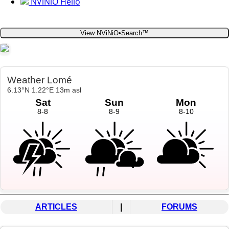
NViNiO Hello
View NViNiO•Search™
ARTICLES
|
FORUMS