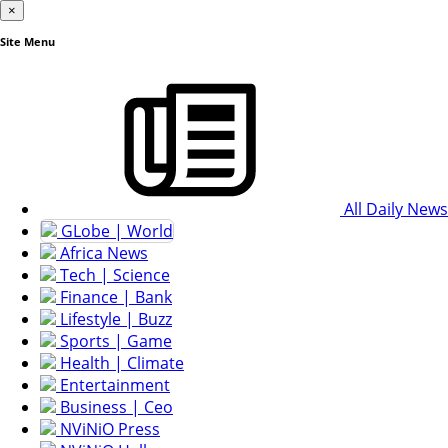
×
Site Menu
All Daily News
GLobe | World
Africa News
Tech | Science
Finance | Bank
Lifestyle | Buzz
Sports | Game
Health | Climate
Entertainment
Business | Ceo
NViNiO Press