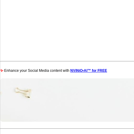
✨
Enhance your Social Media content with
NViNiO•AI™ for FREE