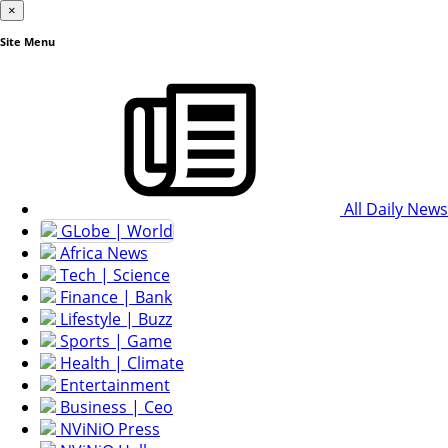
×
Site Menu
All Daily News
GLobe | World
Africa News
Tech | Science
Finance | Bank
Lifestyle | Buzz
Sports | Game
Health | Climate
Entertainment
Business | Ceo
NViNiO Press