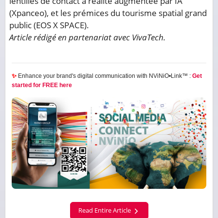
lentilles de contact à réalité augmentée par IA
(Xpanceo), et les prémices du tourisme spatial grand
public (EOS X SPACE).
Article rédigé en partenariat avec VivaTech.
✨
Enhance your brand's digital communication with NViNiO•Link™ :
Get
started for FREE here
Read Entire Article