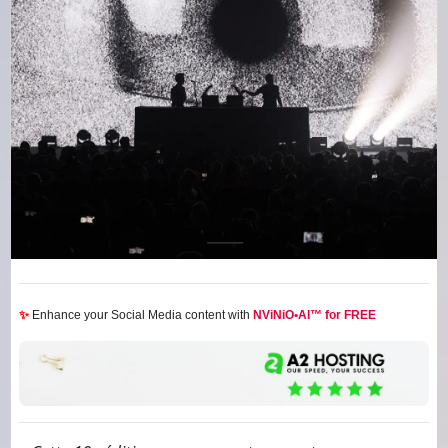
✨
Enhance your Social Media content with
NViNiO•AI™ for FREE