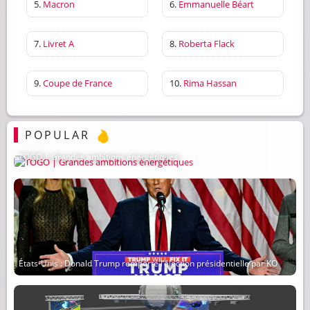
5.
Macron
6.
Emmanuelle Béart
7.
Livret A
8.
Roberta Flack
9.
Coupe de France
10.
Rima Hassan
POPULAR
TOGO | Grandes ambitions énergétiques
États-Unis : Donald Trump remporte l’élection présidentielle par KO