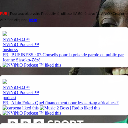
PUB |
Pour accroître votre Productivité, utilisez l'IA Générative " NViNiO • Creator
AI™ " en cliquant :
ici ❤️