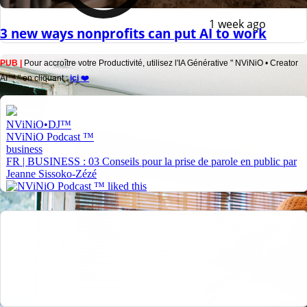
1 week ago
3 new ways nonprofits can put AI to work
PUB |
Pour accroître votre Productivité, utilisez l'IA Générative " NViNiO • Creator
AI™ " en cliquant :
ici ❤️