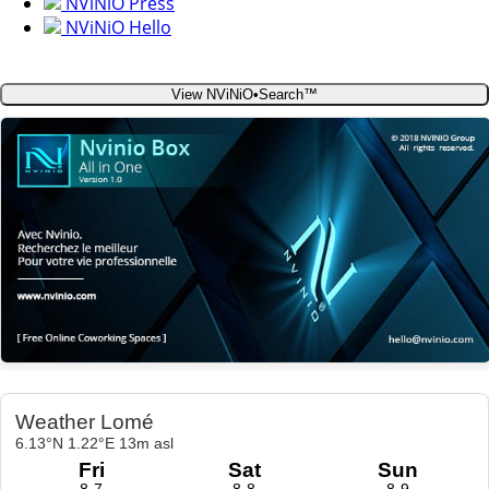
NViNiO Press
NViNiO Hello
View NViNiO•Search™