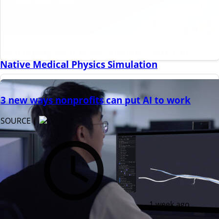
Developing Healthcare Robotics with GPU-
Native Medical Physics Simulation
3 new ways nonprofits can put AI to work
SOURCE |
1 week ago