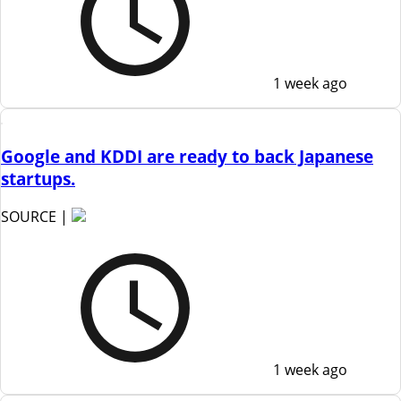
1 week ago
Google and KDDI are ready to back Japanese
startups.
SOURCE |
1 week ago