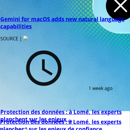
Gemini for macOS adds new natural language
capabilities
SOURCE |
1 week ago
Protection des données : à Lomé, les experts
planchent sur les enjeux ...
Protection des données : à Lomé, les experts
planchent sur les enjeux de confiance