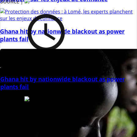
SOURCE |
Ghana hit by nationwide blackout as power
plants fail
1 week ago
Ghana hit by nationwide blackout as power
plants fail
SOURCE |