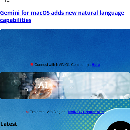
Gemini for macOS adds new natural language
capabilities
💡
Connect with NViNiO's Community :
Here
✨
Explore all AI's Blog on :
NViNiO • Creator AI ™
Latest