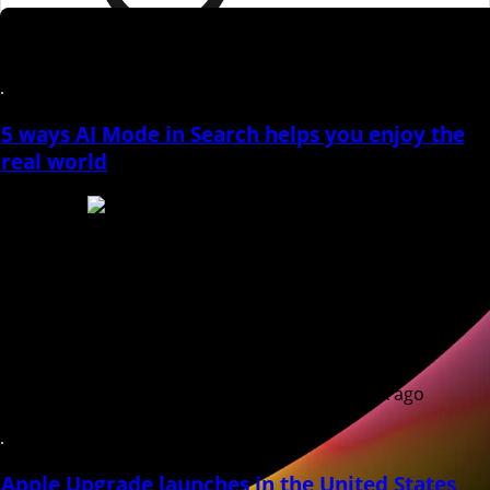
1 week ago
5 ways AI Mode in Search helps you enjoy the
real world
SOURCE |
1 week ago
Apple Upgrade launches in the United States