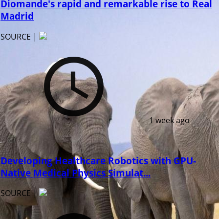
Diomande's rapid and remarkable rise to Real
Madrid
SOURCE |
1 week ago
Developing Healthcare Robotics with GPU-
Native Medical Physics Simulat...
SOURCE |