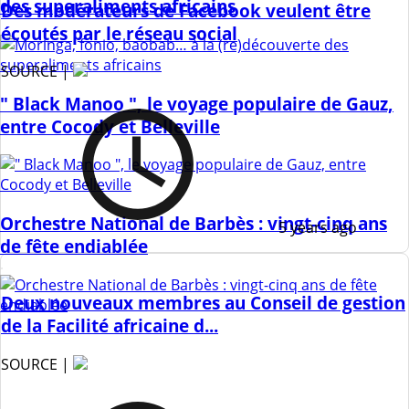
des superaliments africains
Des modérateurs de Facebook veulent être
écoutés par le réseau social
SOURCE |
" Black Manoo ", le voyage populaire de Gauz,
entre Cocody et Belleville
Orchestre National de Barbès : vingt-cinq ans
5 years ago
de fête endiablée
Deux nouveaux membres au Conseil de gestion
de la Facilité africaine d...
SOURCE |