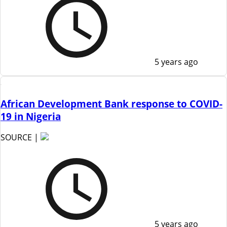
5 years ago
African Development Bank response to COVID-
19 in Nigeria
SOURCE |
5 years ago