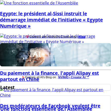
Egypte: le président al-Sissi instruit le
démarrage immédiat de l’initiative « Egypte
Numérique »
💡
Connect with NViNiO's Community :
Here
Immobilier : séduire les investisseurs français
Du paiement à la finance, l'appli Alipay est
✨
Explore all AI's Blog on :
NViNiO • Creator AI ™
partout en Chine
Latest
Des modérateurs de Facebook veulent être
Une fonction essentielle de l'Assemblée