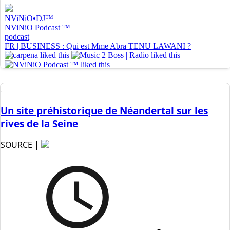
Un site préhistorique de Néandertal sur les
rives de la Seine
SOURCE |