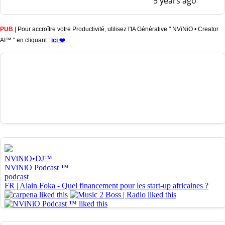
5 years ago
PUB |
Pour accroître votre Productivité, utilisez l'IA Générative " NViNiO • Creator
AI™ " en cliquant :
ici ❤️