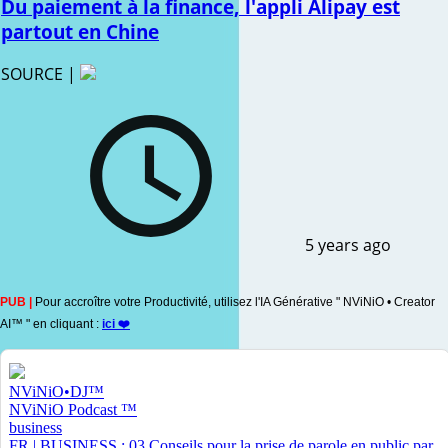
Du paiement à la finance, l'appli Alipay est
partout en Chine
SOURCE |
5 years ago
PUB |
Pour accroître votre Productivité, utilisez l'IA Générative " NViNiO • Creator
AI™ " en cliquant :
ici ❤️