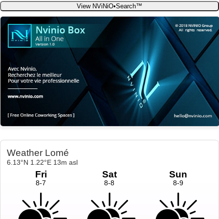
View NViNiO•Search™