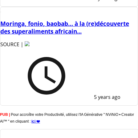
Moringa, fonio, baobab… à la (re)découverte
des superaliments africain...
SOURCE |
5 years ago
PUB |
Pour accroître votre Productivité, utilisez l'IA Générative " NViNiO • Creator
AI™ " en cliquant :
ici ❤️