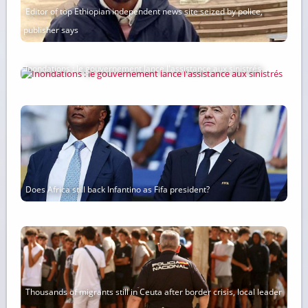
Editor of top Ethiopian independent news site seized by police,
publisher says
Inondations : le gouvernement lance l'assistance aux sinistrés
Does Africa still back Infantino as Fifa president?
Thousands of migrants still in Ceuta after border crisis, local leader