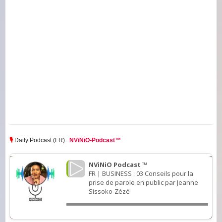
🎙️
Daily Podcast (FR) :
NViNiO•Podcast™