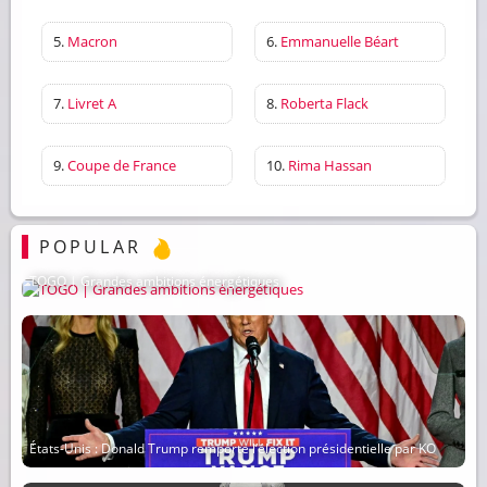
5.
Macron
6.
Emmanuelle Béart
7.
Livret A
8.
Roberta Flack
9.
Coupe de France
10.
Rima Hassan
POPULAR
TOGO | Grandes ambitions énergétiques
États-Unis : Donald Trump remporte l’élection présidentielle par KO