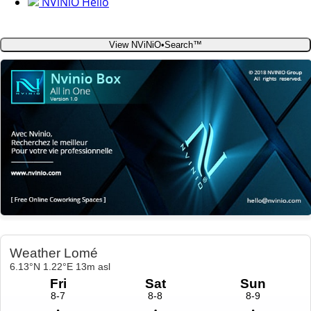
NViNiO Hello
View NViNiO•Search™