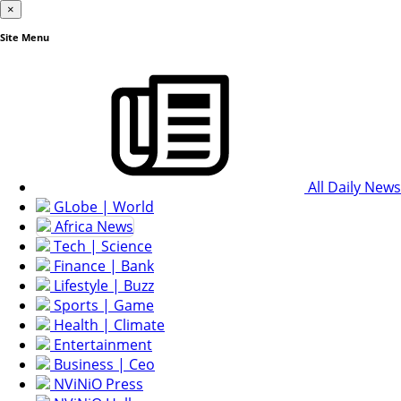
×
Site Menu
All Daily News
GLobe | World
Africa News
Tech | Science
Finance | Bank
Lifestyle | Buzz
Sports | Game
Health | Climate
Entertainment
Business | Ceo
NViNiO Press