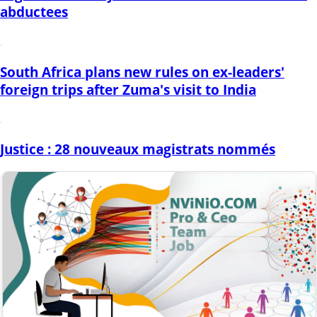
abductees
South Africa plans new rules on ex-leaders'
foreign trips after Zuma's visit to India
Justice : 28 nouveaux magistrats nommés