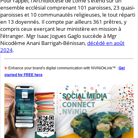
Pour rappel, l’Archidiocèse de Lomé s’étend sur un
ensemble ecclésial comprenant 101 paroisses, 23 quasi-
paroisses et 10 communautés religieuses, le tout réparti
en 13 doyennés. Il compte par ailleurs 361 prêtres, y
compris ceux exerçant leur ministère en mission à
l’étranger. Mgr Isaac Jogues Gaglo succède à Mgr
Nicodème Anani Barrigah-Bénissan,
décédé en août
2024
.
✨
Enhance your brand's digital communication with NViNiO•Link™ :
Get
started for FREE here