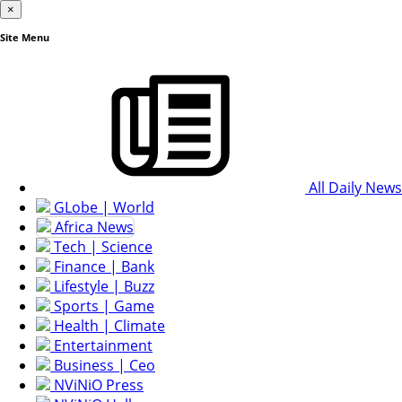
×
Site Menu
All Daily News
GLobe | World
Africa News
Tech | Science
Finance | Bank
Lifestyle | Buzz
Sports | Game
Health | Climate
Entertainment
Business | Ceo
NViNiO Press