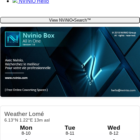
NViNiO Hello
View NViNiO•Search™